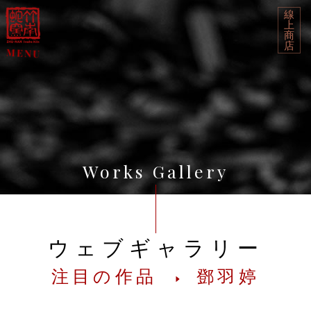
線
上
商
店
Works Gallery
ウェブギャラリー
注目の作品
鄧羽婷