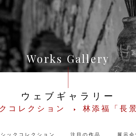
Works Gallery
ウェブギャラリー
ックコレクション
林添福「長
ラシックコレクション
注目の作品
展示会