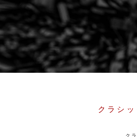
クラシ
ク