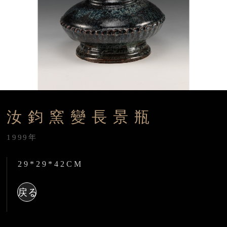
汝鈞窯變長景瓶
1999年
29*29*42CM
戻る