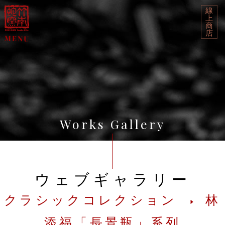
線
上
商
店
Works Gallery
ウェブギャラリー
クラシックコレクション
林
添福「長景瓶」系列