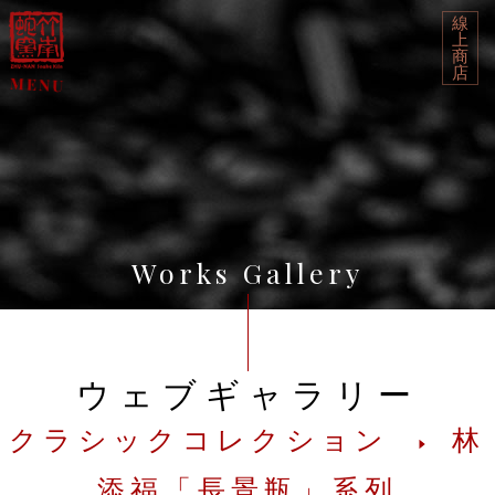
線
上
商
店
Works Gallery
ウェブギャラリー
クラシックコレクション
林
添福「長景瓶」系列