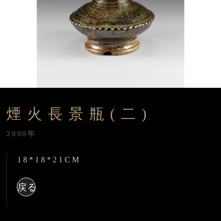
煙火長景瓶(二)
2000年
18*18*21CM
戻る