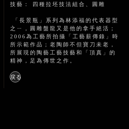
技藝： 四種拉坯技法組合、圓雕
「長景瓶」系列為林添福的代表器型
之ㄧ，圓雕盤龍又是他的拿手絕
活；
2006為工藝所拍攝「工藝薪傳錄」時
所示範作品；老陶師不但
寶刀未老，
所展現的陶藝工藝技藝和「頂真」的
精神，足為傳世之
作。
戻る