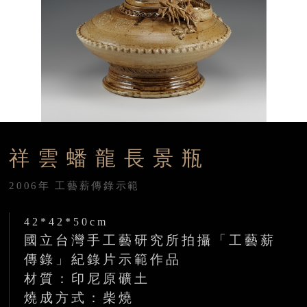
祥雲蟠龍長景瓶
2006年 工藝薪傳錄示範
42*42*50cm
國立台灣手工藝研究所拍攝「工藝薪
傳錄」紀錄片示範作品
材質：印尼原礦土
燒成方式：柴燒