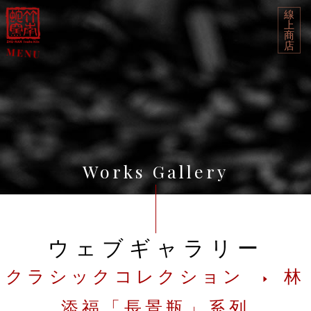
線
上
商
店
Works Gallery
ウェブギャラリー
クラシックコレクション
林
添福「長景瓶」系列