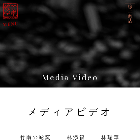
線
上
商
店
Media Video
メディアビデオ
竹南の蛇窯
林添福
林瑞華