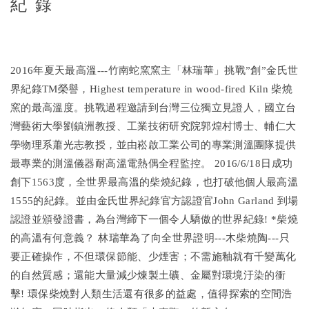
紀錄
2016年夏天最高溫---竹南蛇窯窯主「林瑞華」挑戰”創”金氏世
界紀錄TM榮譽，Highest temperature in wood-fired Kiln 柴燒
窯的最高溫度。挑戰過程邀請到台灣三位獨立見證人，國立台
灣藝術大學劉鎮洲教授、工業技術研究院郭煌村博士、輔仁大
學物理系蕭光志教授，並由崧啟工業公司的專業測溫團隊提供
最專業的測溫儀器耐高溫電熱偶全程監控。 2016/6/18日成功
創下1563度，全世界最高溫的柴燒紀錄，也打破他個人最高溫
1555的紀錄。並由金氏世界紀錄官方認證官John Garland 到場
認證並頒發證書，為台灣締下一個令人驕傲的世界紀錄! *柴燒
的高溫有何意義？ 林瑞華為了向全世界證明---木柴燒陶---只
要正確操作，不但環保節能、少煙害；不需施釉就有千變萬化
的自然質感；還能大量減少煉製土礦、金屬對環境汙染的衝
擊! 環保柴燒對人類生活還有很多的益處，值得探索的空間浩