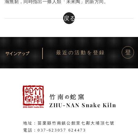
瀚無窮，同時指出一條人類「未來陶」的新方向。
戻る
登
最近の活動を登録
地址：苗栗縣竹南鎮公館里七鄰大埔頂七號
電話：
037-623057
624473