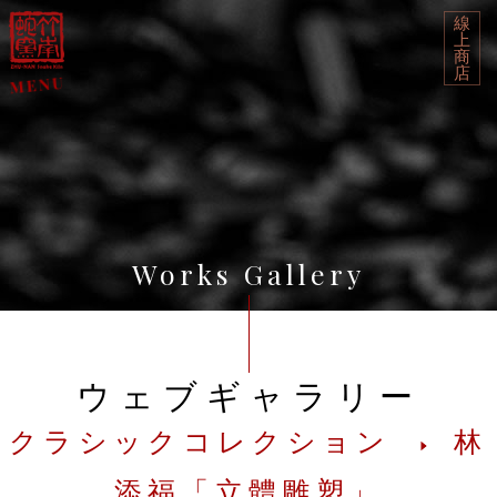
線
上
商
店
Works Gallery
ウェブギャラリー
クラシックコレクション
林
添福「立體雕塑」